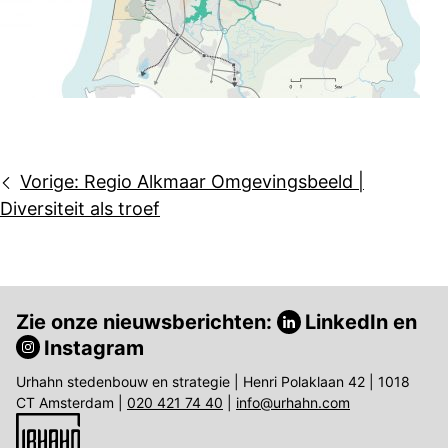
Bericht
Vorige:
Regio Alkmaar Omgevingsbeeld |
navigatie
Diversiteit als troef
Zie onze nieuwsberichten:
LinkedIn
en
Instagram
Urhahn stedenbouw en strategie | Henri Polaklaan 42 | 1018
CT Amsterdam |
020 421 74 40
|
info@urhahn.com