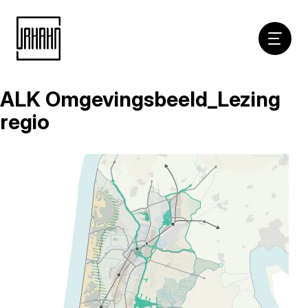
Hoofdna
ALK Omgevingsbeeld_Lezing
Naar
inhoud
regio