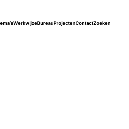
Toon enkel projecten
ema’s
Werkwijze
Bureau
Projecten
Contact
Zoeken