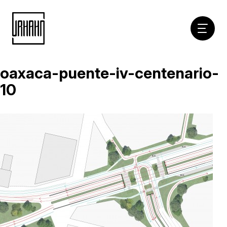
Hoofdna
oaxaca-puente-iv-centenario-
Naar
inhoud
10