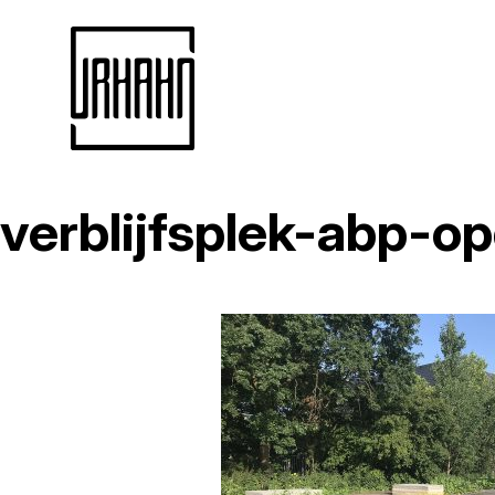
verblijfsplek-abp-o
Naar
inhoud