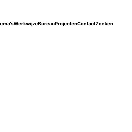
Toon enkel projecten
ema’s
Werkwijze
Bureau
Projecten
Contact
Zoeken