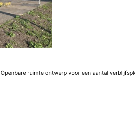
 Openbare ruimte ontwerp voor een aantal verblijfsp