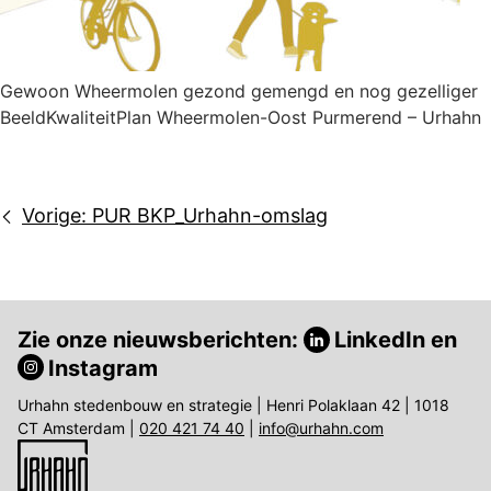
Gewoon Wheermolen gezond gemengd en nog gezelliger
BeeldKwaliteitPlan Wheermolen-Oost Purmerend – Urhahn
Bericht
Vorige:
PUR BKP_Urhahn-omslag
navigatie
Zie onze nieuwsberichten:
LinkedIn
en
Instagram
Urhahn stedenbouw en strategie | Henri Polaklaan 42 | 1018
CT Amsterdam |
020 421 74 40
|
info@urhahn.com