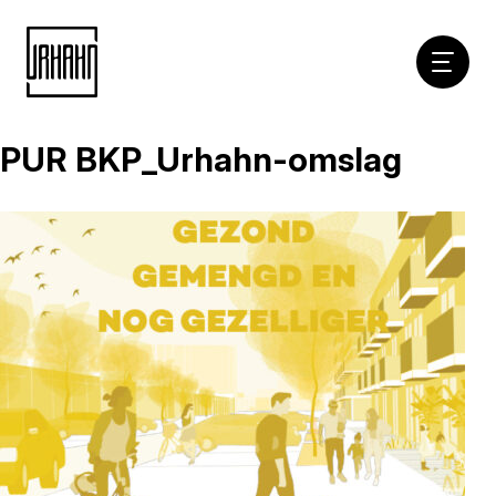
Hoofdna
PUR BKP_Urhahn-omslag
Naar
inhoud