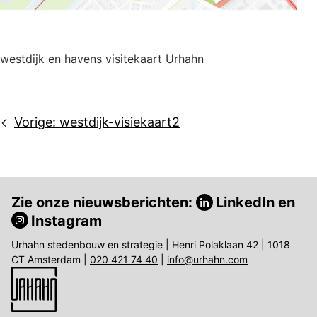
westdijk en havens visitekaart Urhahn
Bericht
Vorige:
westdijk-visiekaart2
navigatie
Zie onze nieuwsberichten:
LinkedIn
en
Instagram
Urhahn stedenbouw en strategie | Henri Polaklaan 42 | 1018
CT Amsterdam |
020 421 74 40
|
info@urhahn.com