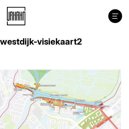
Hoofdna
westdijk-visiekaart2
Naar
inhoud