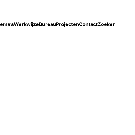
Toon enkel projecten
ema’s
Werkwijze
Bureau
Projecten
Contact
Zoeken
.